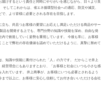
お届けするという責任と同時にやりがいを感じながら、日々より良
。 そしてこれからは、省エネ循環型社会への適応、防災や減災、
どで、より皆様に必要とされる存在を目指します。
立ち、尚且つお客様の要望にお応えし満足いただける商品やサー
新製品を開発する上でも、専門分野の知識や技能を深め、自由な発
社内で創造していく姿勢を重視しています。 今後も常に、お客様
くことで弊社の存在価値を認めていただけるように、真摯に努めて
、知識や技能に裏付けられた「人」の力です。 だからこそ井上
、経営理念にもありますとおり、「お客様と社会にいつも小さな感
を入れています。 井上商事が、お客様にいつも必要とされるよう
今まで以上に、お客様に安心し信頼してお付き合いいただける会社