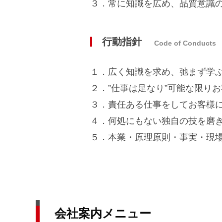
３．常に知識を広め、品質意識
行動指針
Code of Conducts
１．広く知識を求め、弛まず学
２．”仕事は足なり”可能な限り
３．責任ある仕事をしてお客様
４．何処にもない独自の技を磨
５．本業・原理原則・事実・現
会社案内メニュー