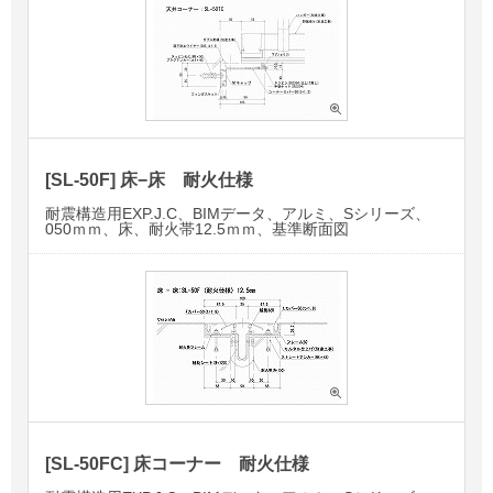
[SL-50F] 床−床 耐火仕様
耐震構造用EXP.J.C、BIMデータ、アルミ、Sシリーズ、
050ｍｍ、床、耐火帯12.5ｍｍ、基準断面図
[SL-50FC] 床コーナー 耐火仕様