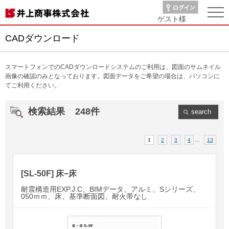
ゲスト
様
CADダウンロード
スマートフォンでのCADダウンロードシステムのご利用は、図面のサムネイル
画像の確認のみとなっております。図面データをご希望の場合は、パソコンに
てご利用ください。
検索結果
248件
search
1
2
3
4
...
13
[SL-50F] 床−床
耐震構造用EXP.J.C、BIMデータ、アルミ、Sシリーズ、
050ｍｍ、床、基準断面図、耐火帯なし