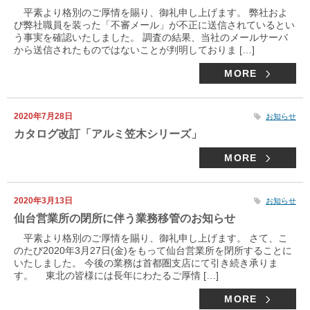
平素より格別のご厚情を賜り、御礼申し上げます。 弊社およ
び弊社職員を装った「不審メール」が不正に送信されているとい
う事実を確認いたしました。 調査の結果、当社のメールサーバ
から送信されたものではないことが判明しておりま […]
MORE
2020年7月28日
お知らせ
カタログ改訂「アルミ笠木シリーズ」
MORE
2020年3月13日
お知らせ
仙台営業所の閉所に伴う業務移管のお知らせ
平素より格別のご厚情を賜り、御礼申し上げます。 さて、こ
のたび2020年3月27日(金)をもって仙台営業所を閉所することに
いたしました。 今後の業務は首都圏支店にて引き続き承りま
す。 東北の皆様には長年にわたるご厚情 […]
MORE