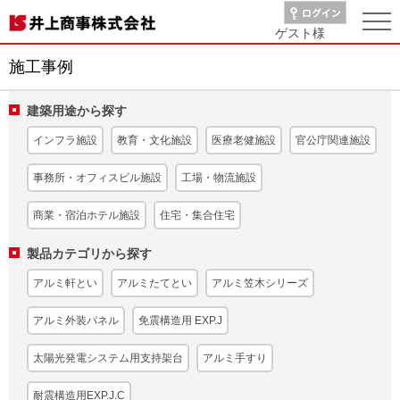
ゲスト
様
施工事例
建築用途から探す
インフラ施設
教育・文化施設
医療老健施設
官公庁関連施設
事務所・オフィスビル施設
工場・物流施設
商業・宿泊ホテル施設
住宅・集合住宅
製品カテゴリから探す
アルミ軒とい
アルミたてとい
アルミ笠木シリーズ
アルミ外装パネル
免震構造用 EXP.J
太陽光発電システム用支持架台
アルミ手すり
耐震構造用EXP.J.C