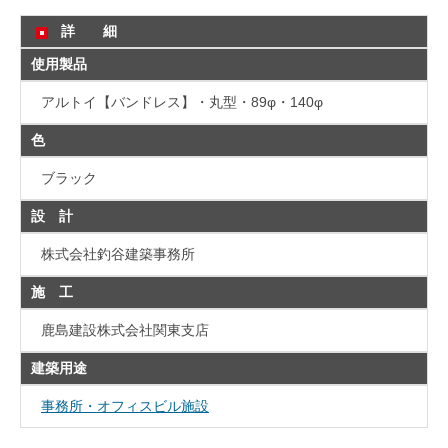
詳 細
使用製品
アルトイ【バンドレス】・丸型・89φ・140φ
色
ブラック
設 計
株式会社釣谷建築事務所
施 工
鹿島建設株式会社関東支店
建築用途
事務所・オフィスビル施設