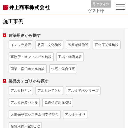
ゲスト
様
施工事例
建築用途から探す
インフラ施設
教育・文化施設
医療老健施設
官公庁関連施設
事務所・オフィスビル施設
工場・物流施設
商業・宿泊ホテル施設
住宅・集合住宅
製品カテゴリから探す
アルミ軒とい
アルミたてとい
アルミ笠木シリーズ
アルミ外装パネル
免震構造用 EXP.J
太陽光発電システム用支持架台
アルミ手すり
耐震構造用EXP.J.C