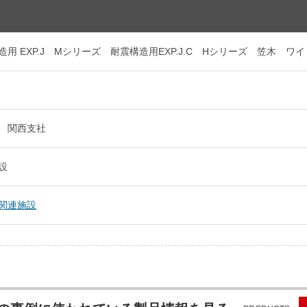
造用 EXP.J Mシリーズ 耐震構造用EXP.J.C Hシリーズ 笠木 
 関西支社
設
関連施設