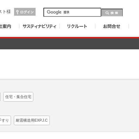
スト
様
住宅・集合住宅
手すり
耐震構造用EXP.J.C