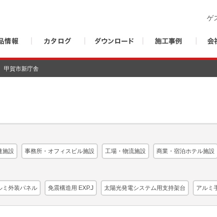
ゲ
甲賀市新庁舎
連施設
事務所・オフィスビル施設
工場・物流施設
商業・宿泊ホテル施設
ルミ外装パネル
免震構造用 EXP.J
太陽光発電システム用支持架台
アルミ