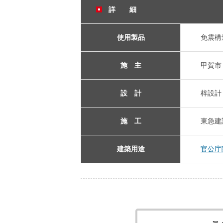
詳 細
使用製品
免震構
施 主
甲賀市
設 計
梓設計
施 工
東急建
建築用途
官公庁