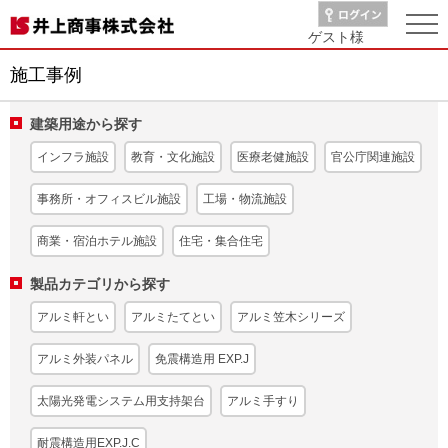
ゲスト
様
施工事例
建築用途から探す
インフラ施設
教育・文化施設
医療老健施設
官公庁関連施設
事務所・オフィスビル施設
工場・物流施設
商業・宿泊ホテル施設
住宅・集合住宅
製品カテゴリから探す
アルミ軒とい
アルミたてとい
アルミ笠木シリーズ
アルミ外装パネル
免震構造用 EXP.J
太陽光発電システム用支持架台
アルミ手すり
耐震構造用EXP.J.C