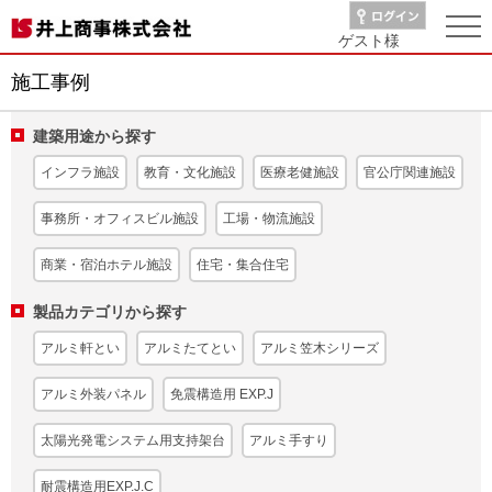
ゲスト
様
施工事例
建築用途から探す
インフラ施設
教育・文化施設
医療老健施設
官公庁関連施設
事務所・オフィスビル施設
工場・物流施設
商業・宿泊ホテル施設
住宅・集合住宅
製品カテゴリから探す
アルミ軒とい
アルミたてとい
アルミ笠木シリーズ
アルミ外装パネル
免震構造用 EXP.J
太陽光発電システム用支持架台
アルミ手すり
耐震構造用EXP.J.C