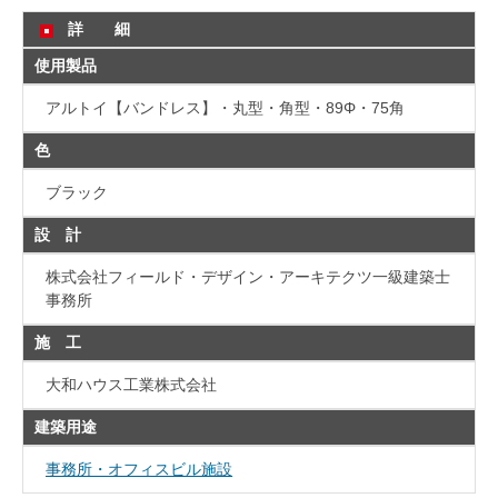
詳 細
使用製品
アルトイ【バンドレス】・丸型・角型・89Φ・75角
色
ブラック
設 計
株式会社フィールド・デザイン・アーキテクツ一級建築士
事務所
施 工
大和ハウス工業株式会社
建築用途
事務所・オフィスビル施設