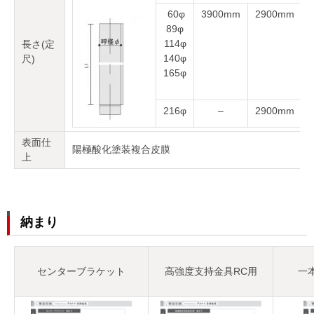
60φ
3900mm
2900mm
89φ
114φ
長さ(定
140φ
尺)
165φ
216φ
–
2900mm
表面仕
陽極酸化塗装複合皮膜
上
納まり
センターブラケット
高強度支持金具RC用
一