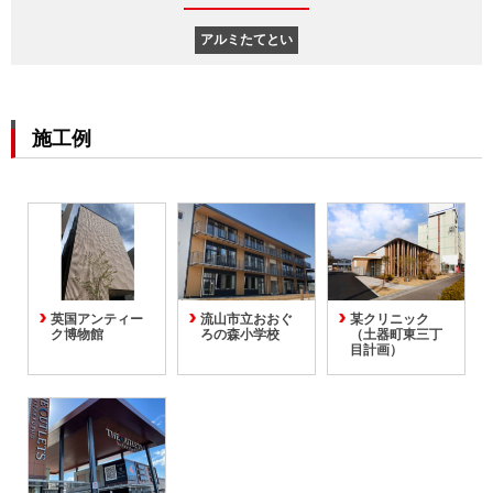
アルミたてとい
施工例
英国アンティー
流山市立おおぐ
某クリニック
ク博物館
ろの森小学校
（土器町東三丁
目計画）