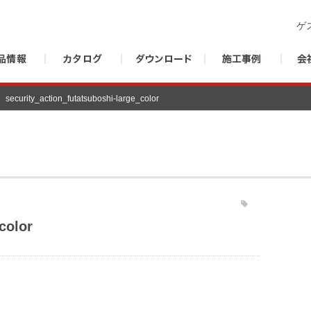
ゲ
security_action_futatsuboshi-large_color
color