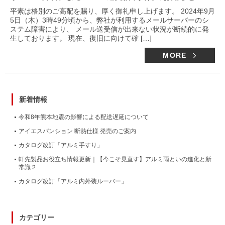
平素は格別のご高配を賜り、厚く御礼申し上げます。 2024年9月
5日（木）3時49分頃から、弊社が利用するメールサーバーのシ
ステム障害により、 メール送受信が出来ない状況が断続的に発
生しております。 現在、復旧に向けて確 […]
MORE
新着情報
令和8年熊本地震の影響による配送遅延について
アイエスパンション 断熱仕様 発売のご案内
カタログ改訂「アルミ手すり」
軒先製品お役立ち情報更新｜【今こそ見直す】アルミ雨といの進化と新
常識２
カタログ改訂「アルミ内外装ルーバー」
カテゴリー