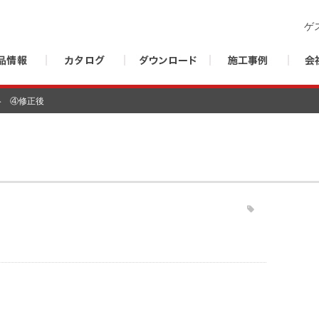
ゲ
④修正後