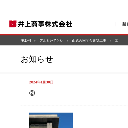
施工例
アルミたてとい
山武合同庁舎建築工事
②
お知らせ
2024年1月30日
②