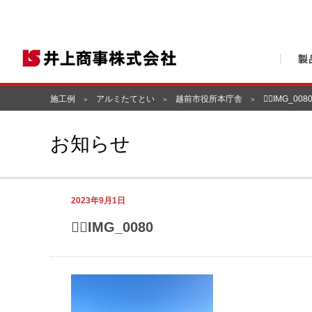
施工例
アルミたてとい
越前市役所本庁舎
①IMG_008
お知らせ
2023年9月1日
①IMG_0080