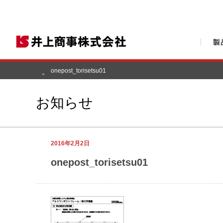
onepost_torisetsu01
お知らせ
2016年2月2日
onepost_torisetsu01